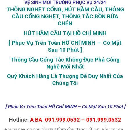
VỆ SINH MÔI TRƯỜNG PHỤC VỤ 24/24
THÔNG NGHẸT CỐNG, HÚT HẦM CẦU, THÔNG
CẦU CỐNG NGHẸT, THÔNG TẮC BỒN RỬA
CHÉN
HÚT HẦM CẦU TẠI HỒ CHÍ MINH
[ Phục Vụ Trên Toàn HỒ CHÍ MINH – Có Mặt
Sau 10 Phút ]
Thông Cầu Cống Tắc Không Đục Phá Công
Nghệ Mới Nhất
Quý Khách Hàng Là Thượng Đế Duy Nhất Của
Chúng Tôi
[ Phục Vụ Trên Toàn HỒ CHÍ MINH – Có Mặt Sau 10 Phút ]
Hotline:
A BA 091.999.0532 – 091.999.0532
+ Hiện nay, do nhu cầu hút hầm cầu đang rất lớn. Bởi vậy đã