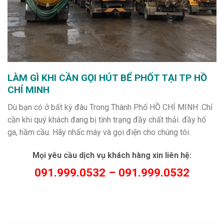
LÀM GÌ KHI CẦN GỌI HÚT BỂ PHỐT TẠI TP HỒ
CHÍ MINH
Dù bạn có ở bất kỳ đâu Trong Thành Phố HỒ CHÍ MINH .Chỉ
cần khi quý khách đang bị tình trạng đầy chất thải. đầy hố
ga, hầm cầu. Hãy nhấc máy và gọi điện cho chúng tôi.
Mọi yêu cầu dịch vụ khách hàng xin liên hệ:
091.999.0532 – 091.999.0532