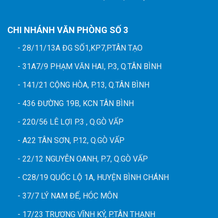
CHI NHÁNH VĂN PHÒNG SỐ 3
- 28/11/13A ĐG SỐ1,KP7,P.TÂN TẠO
- 31A7/9 PHẠM VĂN HAI, P.3, Q.TÂN BÌNH
- 141/21 CỘNG HÒA, P.13, Q.TÂN BÌNH
- 436 ĐƯỜNG 19B, KCN TÂN BÌNH
- 220/56 LÊ LỢI P.3 , Q.GÒ VẤP
- A22 TÂN SƠN, P.12, Q.GÒ VẤP
- 22/12 NGUYỄN OANH, P.7, Q.GÒ VẤP
- C28/19 QUỐC LỘ 1A, HUYỆN BÌNH CHÁNH
- 37/7 LÝ NAM ĐẾ, HÓC MÔN
- 17/23 TRƯƠNG VĨNH KÝ, P.TÂN THẠNH