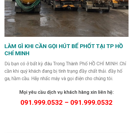
LÀM GÌ KHI CẦN GỌI HÚT BỂ PHỐT TẠI TP HỒ
CHÍ MINH
Dù bạn có ở bất kỳ đâu Trong Thành Phố HỒ CHÍ MINH .Chỉ
cần khi quý khách đang bị tình trạng đầy chất thải. đầy hố
ga, hầm cầu. Hãy nhấc máy và gọi điện cho chúng tôi.
Mọi yêu cầu dịch vụ khách hàng xin liên hệ:
091.999.0532 – 091.999.0532