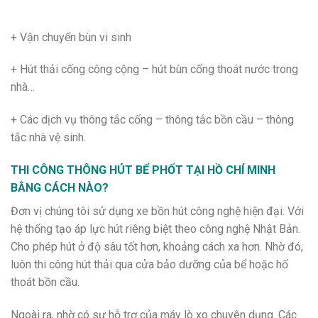
+ Vận chuyển bùn vi sinh
+ Hút thải cống công cộng – hút bùn cống thoát nước trong
nhà…
+ Các dịch vụ thông tắc cống – thông tắc bồn cầu – thông
tắc nhà vệ sinh.
THI CÔNG THÔNG HÚT BỂ PHỐT TẠI HỒ CHÍ MINH
BẰNG CÁCH NÀO?
Đơn vị chúng tôi sử dụng xe bồn hút công nghệ hiện đại. Với
hệ thống tạo áp lực hút riêng biệt theo công nghệ Nhật Bản.
Cho phép hút ở độ sâu tốt hơn, khoảng cách xa hơn. Nhờ đó,
luôn thi công hút thải qua cửa bảo dưỡng của bể hoặc hố
thoát bồn cầu.
Ngoài ra, nhờ có sự hỗ trợ của máy lò xo chuyên dụng. Các