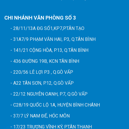
CHI NHÁNH VĂN PHÒNG SỐ 3
- 28/11/13A ĐG SỐ1,KP7,P.TÂN TẠO
- 31A7/9 PHẠM VĂN HAI, P.3, Q.TÂN BÌNH
- 141/21 CỘNG HÒA, P.13, Q.TÂN BÌNH
- 436 ĐƯỜNG 19B, KCN TÂN BÌNH
- 220/56 LÊ LỢI P.3 , Q.GÒ VẤP
- A22 TÂN SƠN, P.12, Q.GÒ VẤP
- 22/12 NGUYỄN OANH, P.7, Q.GÒ VẤP
- C28/19 QUỐC LỘ 1A, HUYỆN BÌNH CHÁNH
- 37/7 LÝ NAM ĐẾ, HÓC MÔN
- 17/23 TRƯƠNG VĨNH KÝ, P.TÂN THẠNH