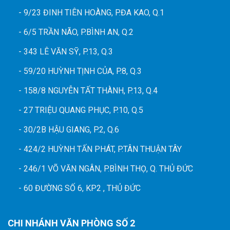
- 9/23 ĐINH TIÊN HOÀNG, P.ĐA KAO, Q.1
- 6/5 TRẦN NÃO, P.BÌNH AN, Q.2
- 343 LÊ VĂN SỸ, P.13, Q.3
- 59/20 HUỲNH TỊNH CỦA, P.8, Q.3
- 158/8 NGUYỄN TẤT THÀNH, P.13, Q.4
- 27 TRIỆU QUANG PHỤC, P.10, Q.5
- 30/2B HẬU GIANG, P.2, Q.6
- 424/2 HUỲNH TẤN PHÁT, P.TÂN THUẬN TÂY
- 246/1 VÕ VĂN NGÂN, P.BÌNH THỌ, Q. THỦ ĐỨC
- 60 ĐƯỜNG SỐ 6, KP2 , THỦ ĐỨC
CHI NHÁNH VĂN PHÒNG SỐ 2