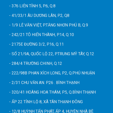
- 376 LIÊN TỈNH 5, P.6, Q.8
- 41/33/1 ÂU DƯƠNG LÂN, P.2, Q8
- 1/9 LÊ VĂN VIỆT, P.TĂNG NHƠN PHÚ B, Q.9
- 242/21 TÔ HIẾN THÀNH, P.14, Q.10
- 2175E ĐƯỜNG 3/2, P.16, Q.11
- SỐ 21/9A, QUỐC LỘ 22, P.TRUNG MỸ TÂY, Q.12
- 284/4 TRƯỜNG CHINH, Q.12
- 222/98B PHAN XÍCH LONG, P.2, Q.PHÚ NHUẬN
- 2/31 CHU VĂN AN. P.26 . BÌNH THẠNH
- 320/41 HOÀNG HOA THÁM, P.5, Q.BÌNH THẠNH
- ẤP 22 TỈNH LỘ 8, XÃ TÂN THẠNH ĐÔNG
- 12/8 HUỲNH TẤN PHÁT, ẤP 4, HUYỆN NHÀ BÈ