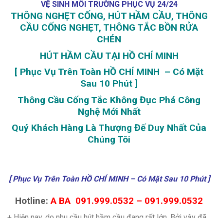
VỆ SINH MÔI TRƯỜNG PHỤC VỤ 24/24
THÔNG NGHẸT CỐNG, HÚT HẦM CẦU, THÔNG
CẦU CỐNG NGHẸT, THÔNG TẮC BỒN RỬA
CHÉN
HÚT HẦM CẦU TẠI HỒ CHÍ MINH
[ Phục Vụ Trên Toàn HỒ CHÍ MINH – Có Mặt
Sau 10 Phút ]
Thông Cầu Cống Tắc Không Đục Phá Công
Nghệ Mới Nhất
Quý Khách Hàng Là Thượng Đế Duy Nhất Của
Chúng Tôi
[ Phục Vụ Trên Toàn HỒ CHÍ MINH – Có Mặt Sau 10 Phút ]
Hotline:
A BA 091.999.0532 – 091.999.0532
+ Hiện nay, do nhu cầu hút hầm cầu đang rất lớn. Bởi vậy đã