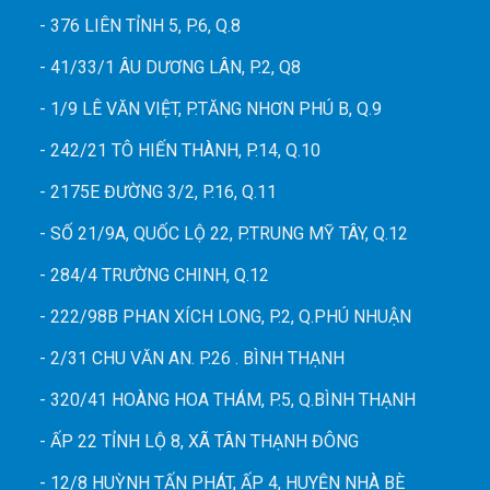
- 376 LIÊN TỈNH 5, P.6, Q.8
- 41/33/1 ÂU DƯƠNG LÂN, P.2, Q8
- 1/9 LÊ VĂN VIỆT, P.TĂNG NHƠN PHÚ B, Q.9
- 242/21 TÔ HIẾN THÀNH, P.14, Q.10
- 2175E ĐƯỜNG 3/2, P.16, Q.11
- SỐ 21/9A, QUỐC LỘ 22, P.TRUNG MỸ TÂY, Q.12
- 284/4 TRƯỜNG CHINH, Q.12
- 222/98B PHAN XÍCH LONG, P.2, Q.PHÚ NHUẬN
- 2/31 CHU VĂN AN. P.26 . BÌNH THẠNH
- 320/41 HOÀNG HOA THÁM, P.5, Q.BÌNH THẠNH
- ẤP 22 TỈNH LỘ 8, XÃ TÂN THẠNH ĐÔNG
- 12/8 HUỲNH TẤN PHÁT, ẤP 4, HUYỆN NHÀ BÈ