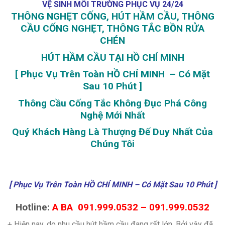
VỆ SINH MÔI TRƯỜNG PHỤC VỤ 24/24
THÔNG NGHẸT CỐNG, HÚT HẦM CẦU, THÔNG
CẦU CỐNG NGHẸT, THÔNG TẮC BỒN RỬA
CHÉN
HÚT HẦM CẦU TẠI HỒ CHÍ MINH
[ Phục Vụ Trên Toàn HỒ CHÍ MINH – Có Mặt
Sau 10 Phút ]
Thông Cầu Cống Tắc Không Đục Phá Công
Nghệ Mới Nhất
Quý Khách Hàng Là Thượng Đế Duy Nhất Của
Chúng Tôi
[ Phục Vụ Trên Toàn HỒ CHÍ MINH – Có Mặt Sau 10 Phút ]
Hotline:
A BA 091.999.0532 – 091.999.0532
+ Hiện nay, do nhu cầu hút hầm cầu đang rất lớn. Bởi vậy đã