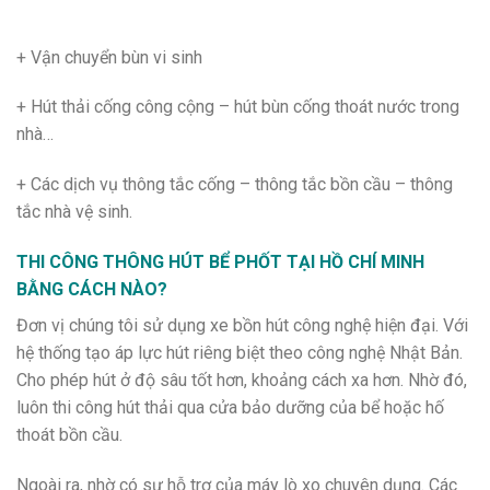
+ Vận chuyển bùn vi sinh
+ Hút thải cống công cộng – hút bùn cống thoát nước trong
nhà…
+ Các dịch vụ thông tắc cống – thông tắc bồn cầu – thông
tắc nhà vệ sinh.
THI CÔNG THÔNG HÚT BỂ PHỐT TẠI HỒ CHÍ MINH
BẰNG CÁCH NÀO?
Đơn vị chúng tôi sử dụng xe bồn hút công nghệ hiện đại. Với
hệ thống tạo áp lực hút riêng biệt theo công nghệ Nhật Bản.
Cho phép hút ở độ sâu tốt hơn, khoảng cách xa hơn. Nhờ đó,
luôn thi công hút thải qua cửa bảo dưỡng của bể hoặc hố
thoát bồn cầu.
Ngoài ra, nhờ có sự hỗ trợ của máy lò xo chuyên dụng. Các