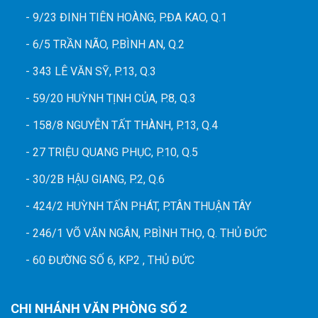
- 9/23 ĐINH TIÊN HOÀNG, P.ĐA KAO, Q.1
- 6/5 TRẦN NÃO, P.BÌNH AN, Q.2
- 343 LÊ VĂN SỸ, P.13, Q.3
- 59/20 HUỲNH TỊNH CỦA, P.8, Q.3
- 158/8 NGUYỄN TẤT THÀNH, P.13, Q.4
- 27 TRIỆU QUANG PHỤC, P.10, Q.5
- 30/2B HẬU GIANG, P.2, Q.6
- 424/2 HUỲNH TẤN PHÁT, P.TÂN THUẬN TÂY
- 246/1 VÕ VĂN NGÂN, P.BÌNH THỌ, Q. THỦ ĐỨC
- 60 ĐƯỜNG SỐ 6, KP2 , THỦ ĐỨC
CHI NHÁNH VĂN PHÒNG SỐ 2