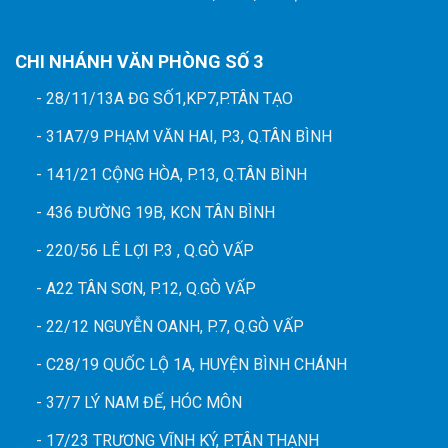
CHI NHÁNH VĂN PHÒNG SỐ 3
- 28/11/13A ĐG SỐ1,KP7,P.TÂN TẠO
- 31A7/9 PHẠM VĂN HAI, P.3, Q.TÂN BÌNH
- 141/21 CỘNG HÒA, P.13, Q.TÂN BÌNH
- 436 ĐƯỜNG 19B, KCN TÂN BÌNH
- 220/56 LÊ LỢI P.3 , Q.GÒ VẤP
- A22 TÂN SƠN, P.12, Q.GÒ VẤP
- 22/12 NGUYỄN OANH, P.7, Q.GÒ VẤP
- C28/19 QUỐC LỘ 1A, HUYỆN BÌNH CHÁNH
- 37/7 LÝ NAM ĐẾ, HÓC MÔN
- 17/23 TRƯƠNG VĨNH KÝ, P.TÂN THẠNH