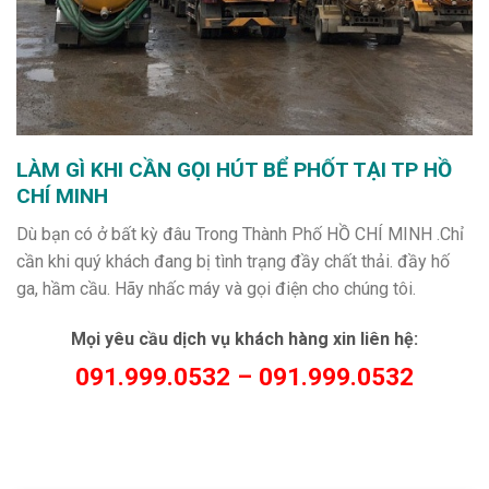
LÀM GÌ KHI CẦN GỌI HÚT BỂ PHỐT TẠI TP HỒ
CHÍ MINH
Dù bạn có ở bất kỳ đâu Trong Thành Phố HỒ CHÍ MINH .Chỉ
cần khi quý khách đang bị tình trạng đầy chất thải. đầy hố
ga, hầm cầu. Hãy nhấc máy và gọi điện cho chúng tôi.
Mọi yêu cầu dịch vụ khách hàng xin liên hệ:
091.999.0532 – 091.999.0532