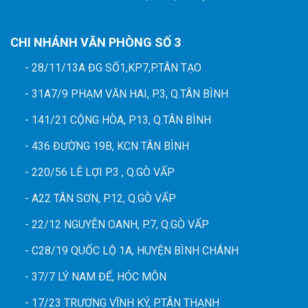
CHI NHÁNH VĂN PHÒNG SỐ 3
- 28/11/13A ĐG SỐ1,KP7,P.TÂN TẠO
- 31A7/9 PHẠM VĂN HAI, P.3, Q.TÂN BÌNH
- 141/21 CỘNG HÒA, P.13, Q.TÂN BÌNH
- 436 ĐƯỜNG 19B, KCN TÂN BÌNH
- 220/56 LÊ LỢI P.3 , Q.GÒ VẤP
- A22 TÂN SƠN, P.12, Q.GÒ VẤP
- 22/12 NGUYỄN OANH, P.7, Q.GÒ VẤP
- C28/19 QUỐC LỘ 1A, HUYỆN BÌNH CHÁNH
- 37/7 LÝ NAM ĐẾ, HÓC MÔN
- 17/23 TRƯƠNG VĨNH KÝ, P.TÂN THẠNH