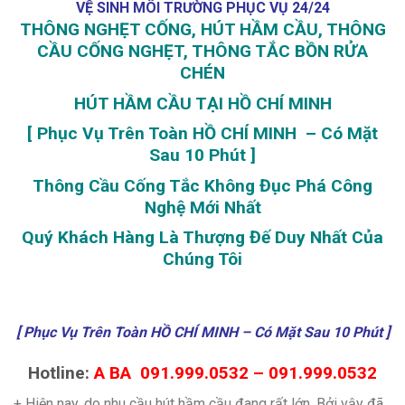
VỆ SINH MÔI TRƯỜNG PHỤC VỤ 24/24
THÔNG NGHẸT CỐNG, HÚT HẦM CẦU, THÔNG
CẦU CỐNG NGHẸT, THÔNG TẮC BỒN RỬA
CHÉN
HÚT HẦM CẦU TẠI HỒ CHÍ MINH
[ Phục Vụ Trên Toàn HỒ CHÍ MINH – Có Mặt
Sau 10 Phút ]
Thông Cầu Cống Tắc Không Đục Phá Công
Nghệ Mới Nhất
Quý Khách Hàng Là Thượng Đế Duy Nhất Của
Chúng Tôi
[ Phục Vụ Trên Toàn HỒ CHÍ MINH – Có Mặt Sau 10 Phút ]
Hotline:
A BA 091.999.0532 – 091.999.0532
+ Hiện nay, do nhu cầu hút hầm cầu đang rất lớn. Bởi vậy đã