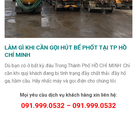
LÀM GÌ KHI CẦN GỌI HÚT BỂ PHỐT TẠI TP HỒ
CHÍ MINH
Dù bạn có ở bất kỳ đâu Trong Thành Phố HỒ CHÍ MINH .Chỉ
cần khi quý khách đang bị tình trạng đầy chất thải. đầy hố
ga, hầm cầu. Hãy nhấc máy và gọi điện cho chúng tôi.
Mọi yêu cầu dịch vụ khách hàng xin liên hệ:
091.999.0532 – 091.999.0532