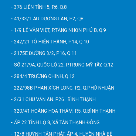
- 376 LIÊN TỈNH 5, P.6, Q.8
- 41/33/1 ÂU DƯƠNG LÂN, P.2, Q8
- 1/9 LÊ VĂN VIỆT, P.TĂNG NHƠN PHÚ B, Q.9
- 242/21 TÔ HIẾN THÀNH, P.14, Q.10
- 2175E ĐƯỜNG 3/2, P.16, Q.11
- SỐ 21/9A, QUỐC LỘ 22, P.TRUNG MỸ TÂY, Q.12
- 284/4 TRƯỜNG CHINH, Q.12
- 222/98B PHAN XÍCH LONG, P.2, Q.PHÚ NHUẬN
- 2/31 CHU VĂN AN. P.26 . BÌNH THẠNH
- 320/41 HOÀNG HOA THÁM, P.5, Q.BÌNH THẠNH
- ẤP 22 TỈNH LỘ 8, XÃ TÂN THẠNH ĐÔNG
- 12/8 HUỲNH TẤN PHÁT, ẤP 4, HUYỆN NHÀ BÈ