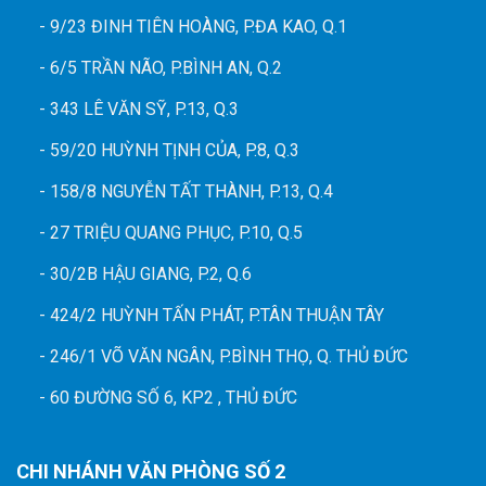
- 9/23 ĐINH TIÊN HOÀNG, P.ĐA KAO, Q.1
- 6/5 TRẦN NÃO, P.BÌNH AN, Q.2
- 343 LÊ VĂN SỸ, P.13, Q.3
- 59/20 HUỲNH TỊNH CỦA, P.8, Q.3
- 158/8 NGUYỄN TẤT THÀNH, P.13, Q.4
- 27 TRIỆU QUANG PHỤC, P.10, Q.5
- 30/2B HẬU GIANG, P.2, Q.6
- 424/2 HUỲNH TẤN PHÁT, P.TÂN THUẬN TÂY
- 246/1 VÕ VĂN NGÂN, P.BÌNH THỌ, Q. THỦ ĐỨC
- 60 ĐƯỜNG SỐ 6, KP2 , THỦ ĐỨC
CHI NHÁNH VĂN PHÒNG SỐ 2