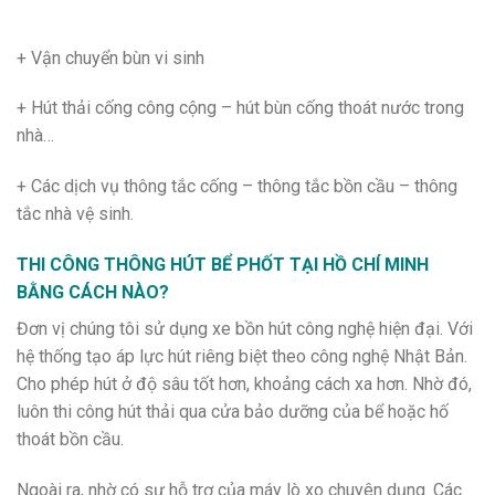
+ Vận chuyển bùn vi sinh
+ Hút thải cống công cộng – hút bùn cống thoát nước trong
nhà…
+ Các dịch vụ thông tắc cống – thông tắc bồn cầu – thông
tắc nhà vệ sinh.
THI CÔNG THÔNG HÚT BỂ PHỐT TẠI HỒ CHÍ MINH
BẰNG CÁCH NÀO?
Đơn vị chúng tôi sử dụng xe bồn hút công nghệ hiện đại. Với
hệ thống tạo áp lực hút riêng biệt theo công nghệ Nhật Bản.
Cho phép hút ở độ sâu tốt hơn, khoảng cách xa hơn. Nhờ đó,
luôn thi công hút thải qua cửa bảo dưỡng của bể hoặc hố
thoát bồn cầu.
Ngoài ra, nhờ có sự hỗ trợ của máy lò xo chuyên dụng. Các