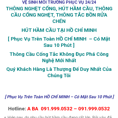
VỆ SINH MÔI TRƯỜNG PHỤC VỤ 24/24
THÔNG NGHẸT CỐNG, HÚT HẦM CẦU, THÔNG
CẦU CỐNG NGHẸT, THÔNG TẮC BỒN RỬA
CHÉN
HÚT HẦM CẦU TẠI HỒ CHÍ MINH
[ Phục Vụ Trên Toàn HỒ CHÍ MINH – Có Mặt
Sau 10 Phút ]
Thông Cầu Cống Tắc Không Đục Phá Công
Nghệ Mới Nhất
Quý Khách Hàng Là Thượng Đế Duy Nhất Của
Chúng Tôi
[ Phục Vụ Trên Toàn HỒ CHÍ MINH – Có Mặt Sau 10 Phút ]
Hotline:
A BA 091.999.0532 – 091.999.0532
+ Hiện nay, do nhu cầu hút hầm cầu đang rất lớn. Bởi vậy đã