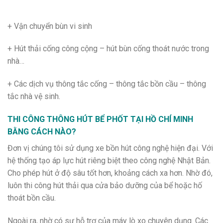
+ Vận chuyển bùn vi sinh
+ Hút thải cống công cộng – hút bùn cống thoát nước trong
nhà…
+ Các dịch vụ thông tắc cống – thông tắc bồn cầu – thông
tắc nhà vệ sinh.
THI CÔNG THÔNG HÚT BỂ PHỐT TẠI HỒ CHÍ MINH
BẰNG CÁCH NÀO?
Đơn vị chúng tôi sử dụng xe bồn hút công nghệ hiện đại. Với
hệ thống tạo áp lực hút riêng biệt theo công nghệ Nhật Bản.
Cho phép hút ở độ sâu tốt hơn, khoảng cách xa hơn. Nhờ đó,
luôn thi công hút thải qua cửa bảo dưỡng của bể hoặc hố
thoát bồn cầu.
Ngoài ra, nhờ có sự hỗ trợ của máy lò xo chuyên dụng. Các