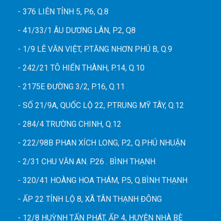
- 376 LIÊN TỈNH 5, P.6, Q.8
- 41/33/1 ÂU DƯƠNG LÂN, P.2, Q8
- 1/9 LÊ VĂN VIỆT, P.TĂNG NHƠN PHÚ B, Q.9
- 242/21 TÔ HIẾN THÀNH, P.14, Q.10
- 2175E ĐƯỜNG 3/2, P.16, Q.11
- SỐ 21/9A, QUỐC LỘ 22, P.TRUNG MỸ TÂY, Q.12
- 284/4 TRƯỜNG CHINH, Q.12
- 222/98B PHAN XÍCH LONG, P.2, Q.PHÚ NHUẬN
- 2/31 CHU VĂN AN. P.26 . BÌNH THẠNH
- 320/41 HOÀNG HOA THÁM, P.5, Q.BÌNH THẠNH
- ẤP 22 TỈNH LỘ 8, XÃ TÂN THẠNH ĐÔNG
- 12/8 HUỲNH TẤN PHÁT, ẤP 4, HUYỆN NHÀ BÈ