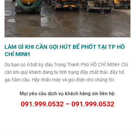
LÀM GÌ KHI CẦN GỌI HÚT BỂ PHỐT TẠI TP HỒ
CHÍ MINH
Dù bạn có ở bất kỳ đâu Trong Thành Phố HỒ CHÍ MINH .Chỉ
cần khi quý khách đang bị tình trạng đầy chất thải. đầy hố
ga, hầm cầu. Hãy nhấc máy và gọi điện cho chúng tôi.
Mọi yêu cầu dịch vụ khách hàng xin liên hệ:
091.999.0532 – 091.999.0532