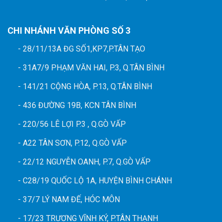
CHI NHÁNH VĂN PHÒNG SỐ 3
- 28/11/13A ĐG SỐ1,KP7,P.TÂN TẠO
- 31A7/9 PHẠM VĂN HAI, P.3, Q.TÂN BÌNH
- 141/21 CỘNG HÒA, P.13, Q.TÂN BÌNH
- 436 ĐƯỜNG 19B, KCN TÂN BÌNH
- 220/56 LÊ LỢI P.3 , Q.GÒ VẤP
- A22 TÂN SƠN, P.12, Q.GÒ VẤP
- 22/12 NGUYỄN OANH, P.7, Q.GÒ VẤP
- C28/19 QUỐC LỘ 1A, HUYỆN BÌNH CHÁNH
- 37/7 LÝ NAM ĐẾ, HÓC MÔN
- 17/23 TRƯƠNG VĨNH KÝ, P.TÂN THẠNH