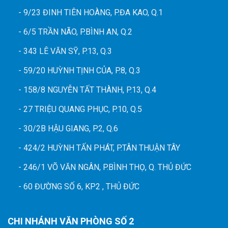
- 9/23 ĐINH TIÊN HOÀNG, P.ĐA KAO, Q.1
- 6/5 TRẦN NÃO, P.BÌNH AN, Q.2
- 343 LÊ VĂN SỸ, P.13, Q.3
- 59/20 HUỲNH TỊNH CỦA, P.8, Q.3
- 158/8 NGUYỄN TẤT THÀNH, P.13, Q.4
- 27 TRIỆU QUANG PHỤC, P.10, Q.5
- 30/2B HẬU GIANG, P.2, Q.6
- 424/2 HUỲNH TẤN PHÁT, P.TÂN THUẬN TÂY
- 246/1 VÕ VĂN NGÂN, P.BÌNH THỌ, Q. THỦ ĐỨC
- 60 ĐƯỜNG SỐ 6, KP2 , THỦ ĐỨC
CHI NHÁNH VĂN PHÒNG SỐ 2