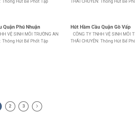
 Thông Hút Bể Phốt Tập
THÁI CHUYÊN: Thông Hút Bể Ph
u Quận Phú Nhuận
Hút Hầm Cầu Quận Gò Vấp
HH VỆ SINH MÔI TRƯỜNG AN
CÔNG TY TNHH VỆ SINH MÔI 
 Thông Hút Bể Phốt Tập
THÁI CHUYÊN: Thông Hút Bể Ph
2
3