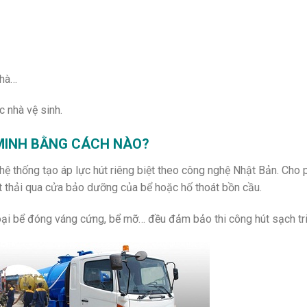
nhà…
c nhà vệ sinh.
 MINH BẰNG CÁCH NÀO?
hệ thống tạo áp lực hút riêng biệt theo công nghệ Nhật Bản. Cho 
út thải qua cửa bảo dưỡng của bể hoặc hố thoát bồn cầu.
oại bể đóng váng cứng, bể mỡ… đều đảm bảo thi công hút sạch tri