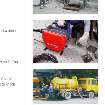
o nhà mình.
H và là đơn
tưởng nên
 gì khách